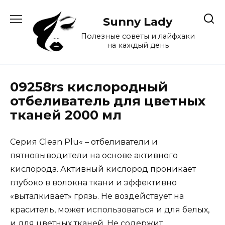
Перейти
к
Sunny Lady
содержанию
Полезные советы и лайфхаки
на каждый день
09258rs кислородный
отбеливатель для цветных
тканей 2000 мл
Серия Clean Plu« – отбеливатели и
пятновыводители на основе активного
кислорода. Активный кислород проникает
глубоко в волокна ткани и эффективно
«выталкивает» грязь. Не воздействует на
краситель, может использоваться и для белых,
и для цветных тканей. Не содержит