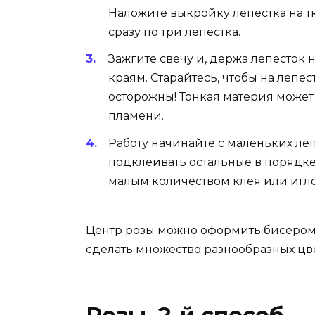
Наложите выкройку лепестка на т
сразу по три лепестка.
Зажгите свечу и, держа лепесток 
краям. Старайтесь, чтобы на лепес
осторожны! Тонкая материя может 
пламени.
Работу начинайте с маленьких ле
подклеивать остальные в порядк
малым количеством клея или игло
Центр розы можно оформить бисером 
сделать множество разнообразных цв
Розы. 2-й способ