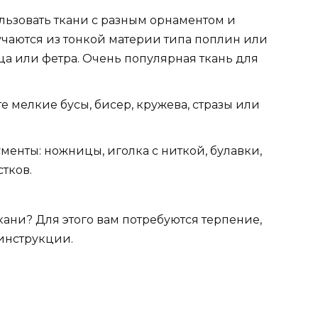
льзовать ткани с разным орнаментом и
учаются из тонкой материи типа поплин или
тца или фетра. Очень популярная ткань для
 мелкие бусы, бисер, кружева, стразы или
енты: ножницы, иголка с ниткой, булавки,
стков.
кани? Для этого вам потребуются терпение,
 инструкции.