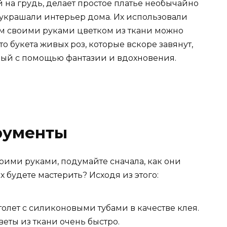
 на грудь, делает простое платье необычайно
украшали интерьер дома. Их использовали
м своими руками цветком из ткани можно
о букета живых роз, которые вскоре завянут,
нный с помощью фантазии и вдохновения.
рументы
оими руками, подумайте сначала, как они
х будете мастерить? Исходя из этого:
олет с силиконовыми тубами в качестве клея.
еты из ткани очень быстро.