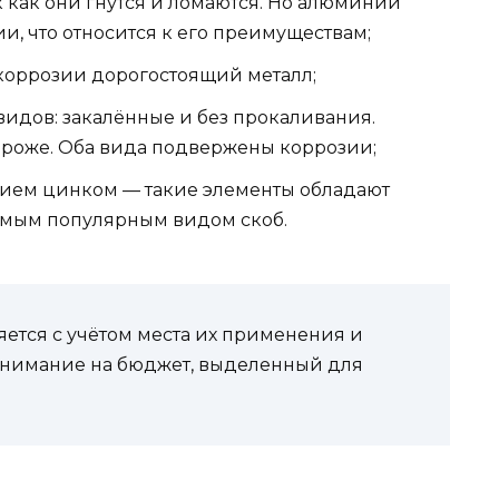
ак как они гнутся и ломаются. Но алюминий
и, что относится к его преимуществам;
коррозии дорогостоящий металл;
видов: закалённые и без прокаливания.
ороже. Оба вида подвержены коррозии;
тием цинком — такие элементы обладают
самым популярным видом скоб.
яется с учётом места их применения и
 внимание на бюджет, выделенный для