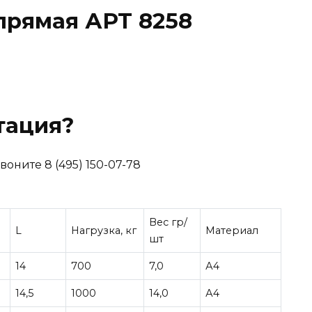
прямая АРТ 8258
тация?
оните 8 (495) 150-07-78
Вес гр/
L
Нагрузка, кг
Материал
шт
14
700
7,0
А4
14,5
1000
14,0
А4