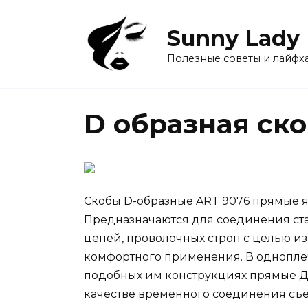
Перейти
к
Sunny Lady
содержанию
Полезные советы и лайфх
D образная ско
Скобы D-образные ART 9076 прямые 
Предназначаются для соединения ст
цепей, проволочных строп с целью и
комфортного применения. В однопле
подобных им конструкциях прямые Д
качестве временного соединения съё