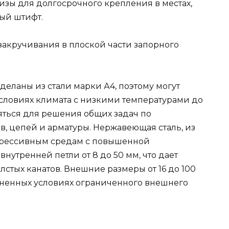
изы для долгосрочного крепления в местах,
ный штифт.
закручивания в плоской части запорного
еланы из стали марки А4, поэтому могут
условиях климата с низкими температурами до
яться для решения общих задач по
, цепей и арматуры. Нержавеющая сталь, из
 агрессивным средам с повышенной
нутренней петли от 8 до 50 мм, что дает
стых канатов. Внешние размеры от 16 до 100
сненных условиях ограниченного внешнего