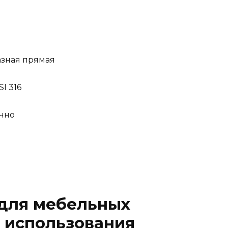
азная прямая
I 316
учно
 для мебельных
 использования