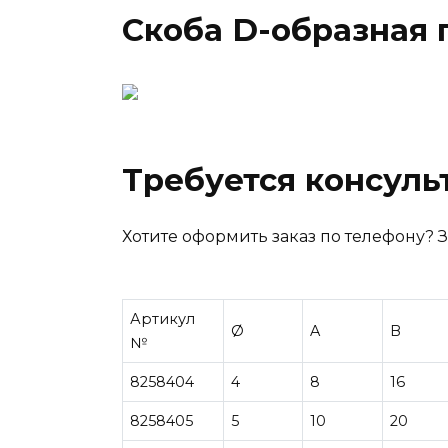
Скоба D-образная 
Требуется консуль
Хотите оформить заказ по телефону? Зв
Артикул
Ø
A
B
№
8258404
4
8
16
8258405
5
10
20